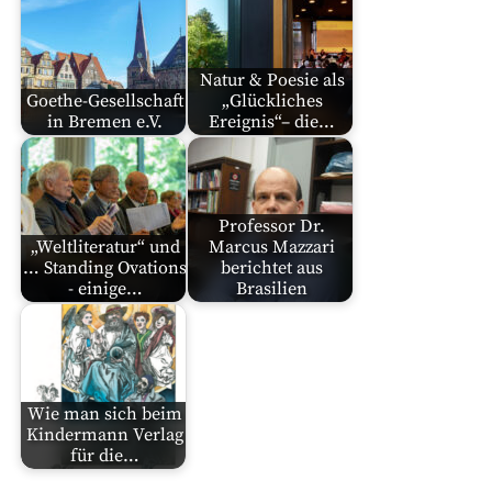
Natur & Poesie als
Goethe-Gesellschaft
„Glückliches
in Bremen e.V.
Ereignis“– die…
Professor Dr.
„Weltliteratur“ und
Marcus Mazzari
… Standing Ovations
berichtet aus
- einige…
Brasilien
Wie man sich beim
Kindermann Verlag
für die…