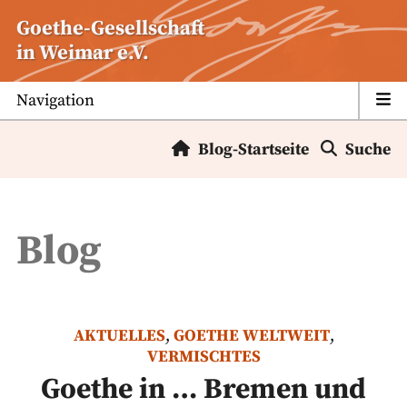
Zum
Goethe-Gesellschaft
Inhalt
in Weimar e.V.
springen
Navigation
Blog-Startseite
Suche
Blog
AKTUELLES
,
GOETHE WELTWEIT
,
VERMISCHTES
Goethe in … Bremen und