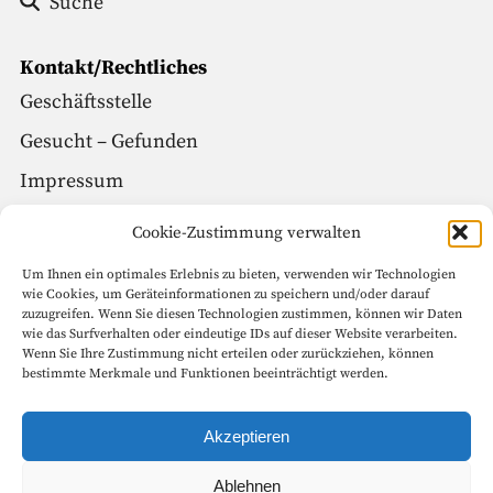
Suche
Kontakt/Rechtliches
Geschäftsstelle
Gesucht – Gefunden
Impressum
Datenschutz
Cookie-Zustimmung verwalten
Um Ihnen ein optimales Erlebnis zu bieten, verwenden wir Technologien
Social Media
wie Cookies, um Geräteinformationen zu speichern und/oder darauf
zuzugreifen. Wenn Sie diesen Technologien zustimmen, können wir Daten
Facebook
wie das Surfverhalten oder eindeutige IDs auf dieser Website verarbeiten.
Wenn Sie Ihre Zustimmung nicht erteilen oder zurückziehen, können
Instagram
bestimmte Merkmale und Funktionen beeinträchtigt werden.
Seitenanfang
Akzeptieren
Ablehnen