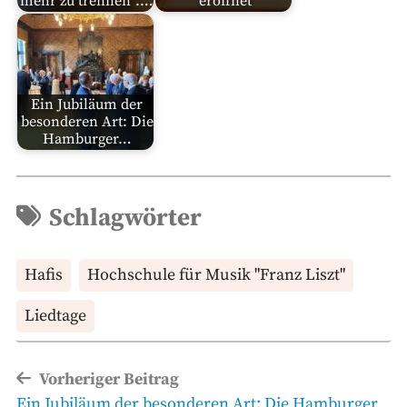
mehr zu trennen“.…
eröffnet
Ein Jubiläum der
besonderen Art: Die
Hamburger…
Schlagwörter
Hafis
Hochschule für Musik "Franz Liszt"
Liedtage
Beitragsnavigation
Vorheriger Beitrag
Vorheriger
Ein Jubiläum der besonderen Art: Die Hamburger