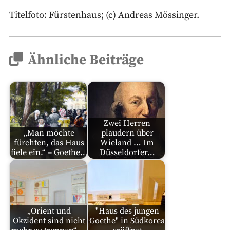
Titelfoto: Fürstenhaus; (c) Andreas Mössinger.
Ähnliche Beiträge
Zwei Herren
„Man möchte
plaudern über
fürchten, das Haus
Wieland … Im
fiele ein.“ – Goethe…
Düsseldorfer…
„Orient und
"Haus des jungen
Okzident sind nicht
Goethe" in Südkorea