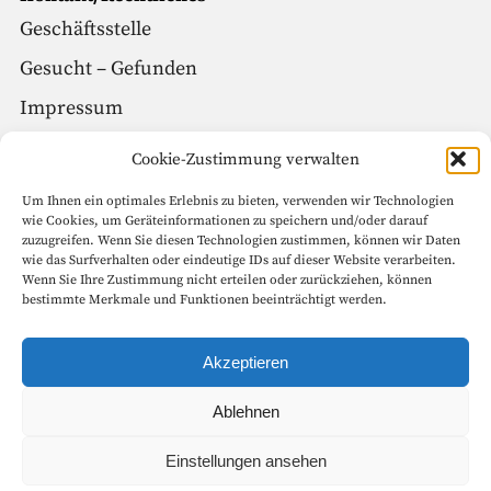
Geschäftsstelle
Gesucht – Gefunden
Impressum
Datenschutz
Cookie-Zustimmung verwalten
Um Ihnen ein optimales Erlebnis zu bieten, verwenden wir Technologien
Social Media
wie Cookies, um Geräteinformationen zu speichern und/oder darauf
zuzugreifen. Wenn Sie diesen Technologien zustimmen, können wir Daten
Facebook
wie das Surfverhalten oder eindeutige IDs auf dieser Website verarbeiten.
Wenn Sie Ihre Zustimmung nicht erteilen oder zurückziehen, können
Instagram
bestimmte Merkmale und Funktionen beeinträchtigt werden.
Seitenanfang
Akzeptieren
Ablehnen
Copyright © 1999 – 2022 Goethe-Gesellschaft in Weimar e.V. Alle
Einstellungen ansehen
Rechte vorbehalten.