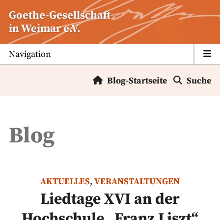
Zum
Goethe-Gesellschaft
Inhalt
in Weimar e.V.
springen
Navigation
Blog-Startseite
Suche
Blog
AKTUELLES
,
VERANSTALTUNGEN
Liedtage XVI an der
Hochschule „Franz Liszt“