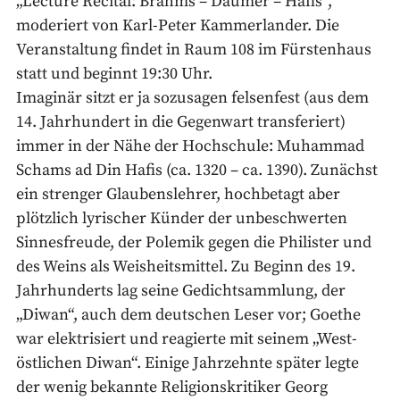
„Lecture Recital: Brahms – Daumer – Hafis“,
moderiert von Karl-Peter Kammerlander. Die
Veranstaltung findet in Raum 108 im Fürstenhaus
statt und beginnt 19:30 Uhr.
Imaginär sitzt er ja sozusagen felsenfest (aus dem
14. Jahrhundert in die Gegenwart transferiert)
immer in der Nähe der Hochschule: Muhammad
Schams ad Din Hafis
(ca. 1320 – ca. 1390). Zunächst
ein strenger Glaubenslehrer, hochbetagt aber
plötzlich lyrischer Künder der unbeschwerten
Sinnesfreude, der Polemik gegen die Philister und
des Weins als Weisheitsmittel. Zu Beginn des 19.
Jahrhunderts lag seine Gedichtsammlung, der
„Diwan“, auch dem deutschen Leser vor; Goethe
war elektrisiert und reagierte mit seinem „West-
östlichen Diwan“. Einige Jahrzehnte später legte
der wenig bekannte Religionskritiker Georg