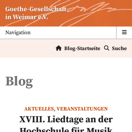
Zum
Goethe-Gesellschaft
Inhalt
in Weimar e.V.
springen
Navigation
Blog-Startseite
Suche
Blog
AKTUELLES
,
VERANSTALTUNGEN
XVIII. Liedtage an der
Hochschule für Musik