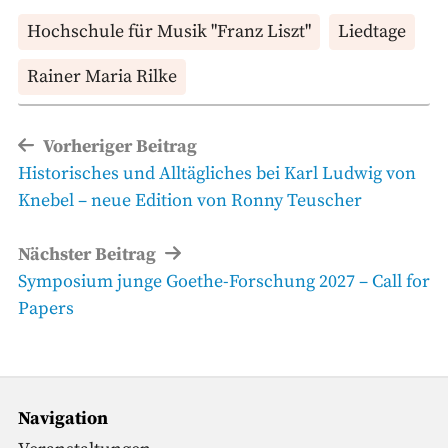
Hochschule für Musik "Franz Liszt"
Liedtage
Rainer Maria Rilke
Beitragsnavigation
Vorheriger Beitrag
Vorheriger
Historisches und Alltägliches bei Karl Ludwig von
Beitrag
Knebel – neue Edition von Ronny Teuscher
Nächster Beitrag
Nächster
Symposium junge Goethe-Forschung 2027 – Call for
Beitrag
Papers
Navigation