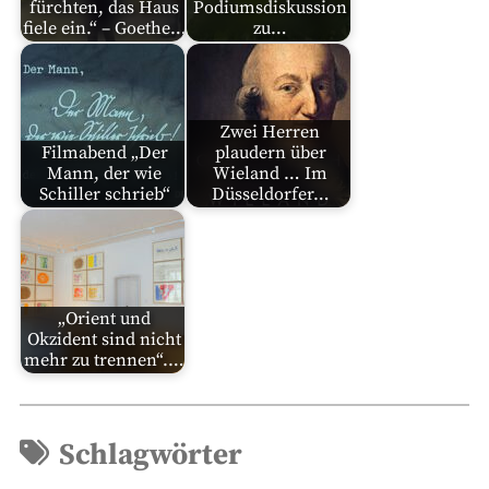
fürchten, das Haus
Podiumsdiskussion
fiele ein.“ – Goethe…
zu…
Zwei Herren
Filmabend „Der
plaudern über
Mann, der wie
Wieland … Im
Schiller schrieb“
Düsseldorfer…
„Orient und
Okzident sind nicht
mehr zu trennen“.…
Schlagwörter