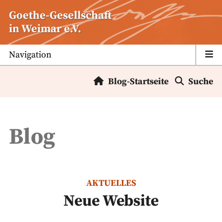
Zum
Goethe-Gesellschaft
Inhalt
in Weimar e.V.
springen
Navigation
Blog-Startseite
Suche
Blog
AKTUELLES
Neue Website