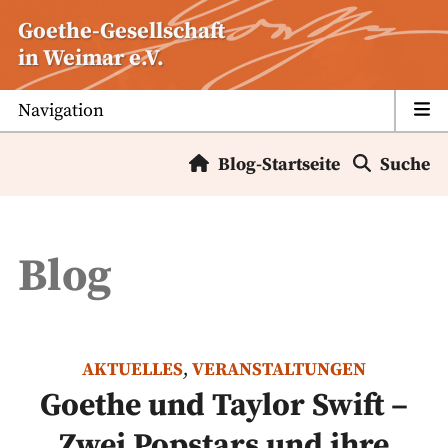
Zum
Goethe-Gesellschaft
Inhalt
in Weimar e.V.
springen
Navigation
Blog-Startseite
Suche
Blog
AKTUELLES
,
VERANSTALTUNGEN
Goethe und Taylor Swift –
Zwei Popstars und ihre