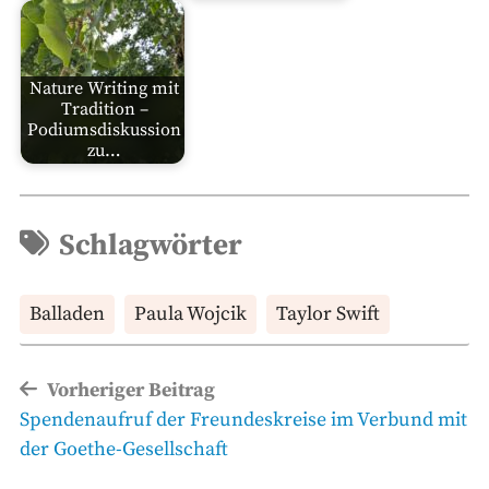
Nature Writing mit
Tradition –
Podiumsdiskussion
zu…
Schlagwörter
Balladen
Paula Wojcik
Taylor Swift
Beitragsnavigation
Vorheriger Beitrag
Vorheriger
Spendenaufruf der Freundeskreise im Verbund mit
Beitrag
der Goethe-Gesellschaft