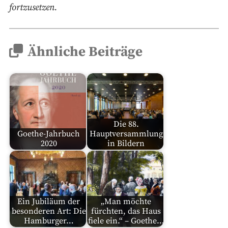
fortzusetzen.
Ähnliche Beiträge
Die 88.
Goethe-Jahrbuch
Hauptversammlung
2020
in Bildern
Ein Jubiläum der
„Man möchte
besonderen Art: Die
fürchten, das Haus
Hamburger…
fiele ein.“ – Goethe…