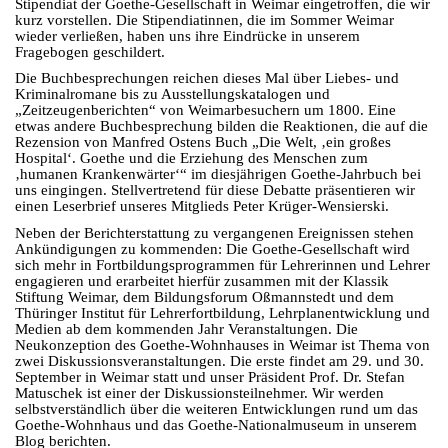
Stipendiat der Goethe-Gesellschaft in Weimar eingetroffen, die wir
kurz vorstellen. Die Stipendiatinnen, die im Sommer Weimar
wieder verließen, haben uns ihre Eindrücke in unserem
Fragebogen geschildert.
Die Buchbesprechungen reichen dieses Mal über Liebes- und
Kriminalromane bis zu Ausstellungskatalogen und
„Zeitzeugenberichten“ von Weimarbesuchern um 1800. Eine
etwas andere Buchbesprechung bilden die Reaktionen, die auf die
Rezension von Manfred Ostens Buch „Die Welt, ‚ein großes
Hospital‘. Goethe und die Erziehung des Menschen zum
‚humanen Krankenwärter‘“ im diesjährigen Goethe-Jahrbuch bei
uns eingingen. Stellvertretend für diese Debatte präsentieren wir
einen Leserbrief unseres Mitglieds Peter Krüger-Wensierski.
Neben der Berichterstattung zu vergangenen Ereignissen stehen
Ankündigungen zu kommenden: Die Goethe-Gesellschaft wird
sich mehr in Fortbildungsprogrammen für Lehrerinnen und Lehrer
engagieren und erarbeitet hierfür zusammen mit der Klassik
Stiftung Weimar, dem Bildungsforum Oßmannstedt und dem
Thüringer Institut für Lehrerfortbildung, Lehrplanentwicklung und
Medien ab dem kommenden Jahr Veranstaltungen. Die
Neukonzeption des Goethe-Wohnhauses in Weimar ist Thema von
zwei Diskussionsveranstaltungen. Die erste findet am 29. und 30.
September in Weimar statt und unser Präsident Prof. Dr. Stefan
Matuschek ist einer der Diskussionsteilnehmer. Wir werden
selbstverständlich über die weiteren Entwicklungen rund um das
Goethe-Wohnhaus und das Goethe-Nationalmuseum in unserem
Blog berichten.