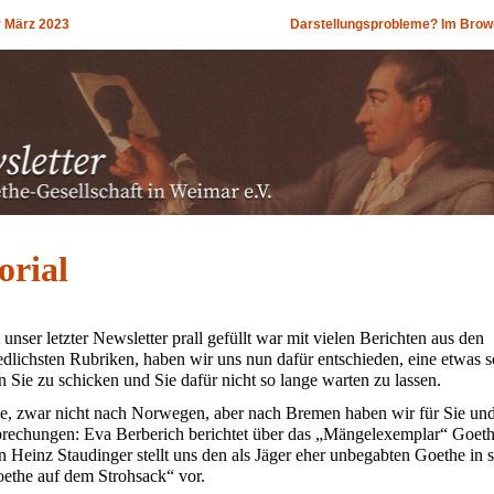
r März 2023
Darstellungsprobleme? Im Brows
orial
nser letzter Newsletter prall gefüllt war mit vielen Berichten aus den
edlichsten Rubriken, haben wir uns nun dafür entschieden, eine etwas 
n Sie zu schicken und Sie dafür nicht so lange warten zu lassen.
e, zwar nicht nach Norwegen, aber nach Bremen haben wir für Sie un
rechungen: Eva Berberich berichtet über das „Mängelexemplar“ Goeth
 Heinz Staudinger stellt uns den als Jäger eher unbegabten Goethe in 
ethe auf dem Strohsack“ vor.