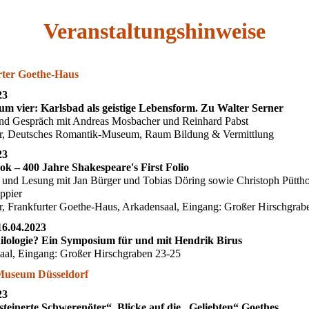
Veranstaltungshinweise
ter Goethe-Haus
23
 um vier: Karlsbad als geistige Lebensform. Zu Walter Serner
und Gespräch mit Andreas Mosbacher und Reinhard Pabst
r, Deutsches Romantik-Museum, Raum Bildung & Vermittlung
23
ook – 400 Jahre Shakespeare's First Folio
und Lesung mit Jan Bürger und Tobias Döring sowie Christoph Püttho
ppier
, Frankfurter Goethe-Haus, Arkadensaal, Eingang: Großer Hirschgrab
16.04.2023
lologie? Ein Symposium für und mit Hendrik Birus
aal, Eingang: Großer Hirschgraben 23-25
Museum Düsseldorf
23
steinerte Schwerenöter“. Blicke auf die „Geliebten“ Goethes