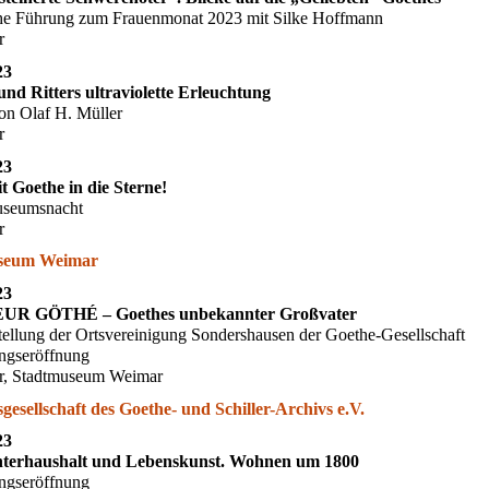
che Führung zum Frauenmonat 2023 mit Silke Hoffmann
r
23
und Ritters ultraviolette Erleuchtung
on Olaf H. Müller
r
23
t Goethe in die Sterne!
seumsnacht
r
seum Weimar
23
R GÖTHÉ – Goethes unbekannter Großvater
tellung der Ortsvereinigung Sondershausen der Goethe-Gesellschaft
ungseröffnung
r, Stadtmuseum Weimar
gesellschaft des Goethe- und Schiller-Archivs e.V.
23
hterhaushalt und Lebenskunst. Wohnen um 1800
ungseröffnung