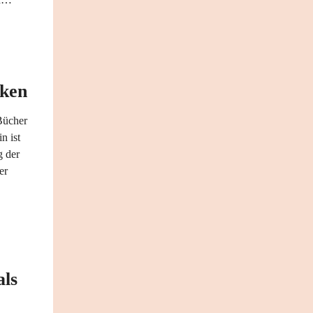
nken
Bücher
n ist
g der
er
als