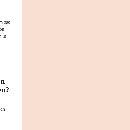
um das
von
h in
en
en?
ben
en…