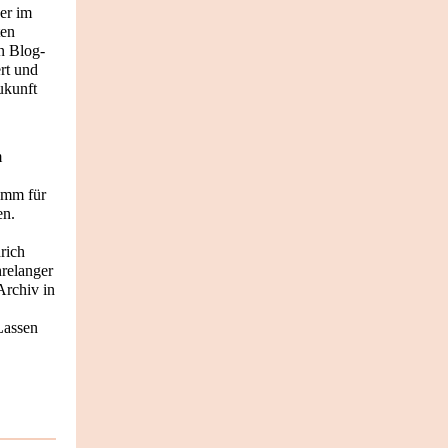
er im
ten
en Blog-
rt und
ukunft
m
amm für
en.
rich
hrelanger
Archiv in
Lassen