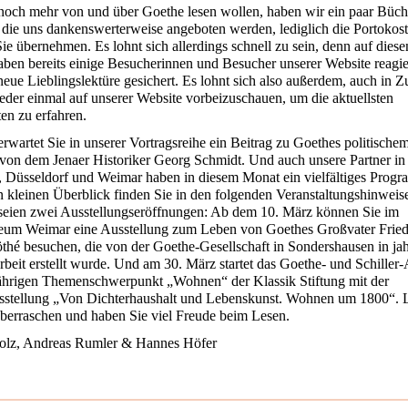
 noch mehr von und über Goethe lesen wollen, haben wir ein paar Büch
die uns dankenswerterweise angeboten werden, lediglich die Portokos
ie übernehmen. Es lohnt sich allerdings schnell zu sein, denn auf dies
aben bereits einige Besucherinnen und Besucher unserer Website reagie
 neue Lieblingslektüre gesichert. Es lohnt sich also außerdem, auch in Z
der einmal auf unserer Website vorbeizuschauen, um die aktuellsten
en zu erfahren.
rwartet Sie in unserer Vortragsreihe ein Beitrag zu Goethes politische
von dem Jenaer Historiker Georg Schmidt. Und auch unsere Partner in
, Düsseldorf und Weimar haben in diesem Monat ein vielfältiges Progr
n kleinen Überblick finden Sie in den folgenden Veranstaltungshinweis
seien zwei Ausstellungseröffnungen: Ab dem 10. März können Sie im
eum Weimar eine Ausstellung zum Leben von Goethes Großvater Fried
hé besuchen, die von der Goethe-Gesellschaft in Sondershausen in ja
rbeit erstellt wurde. Und am 30. März startet das Goethe- und Schiller-
ährigen Themenschwerpunkt „Wohnen“ der Klassik Stiftung mit der
sstellung „Von Dichterhaushalt und Lebenskunst. Wohnen um 1800“. 
überraschen und haben Sie viel Freude beim Lesen.
olz, Andreas Rumler & Hannes Höfer