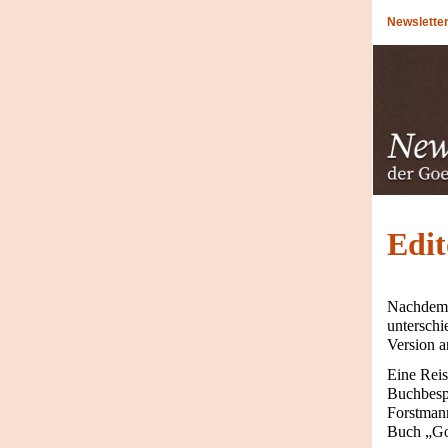
Newslette
Edit
Nachdem u
unterschi
Version a
Eine Reis
Buchbesp
Forstmann
Buch „Go