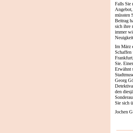
Falls Sie
Angebot, 
müssten S
Beitrag h
sich ihre
immer wie
Neuigkeit
Im März e
Schaffen 
Frankfurt
Sie. Eine
Erwähnt 
Stadtmus
Georg Göt
Detektiva
den diesj
Sonderau
Sie sich 
Jochen G