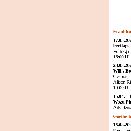
Frankfur
17.03.20
Freitags
Vortrag 
16:00 Uh
28.03.20
Will's B
Gespräch 
Alison Ri
19:00 Uhr
15.04. – 
Wozu Phi
Arkadens
Goethe-
15.03.20
Der „ver