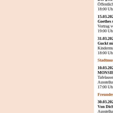
Öffentli
18:00 Uh
15.03.20
Goethes 
Vortrag v
19:00 Uh
31.03.20
Guckt mi
Kindermu
18:00 Uh
Stadtmu
10.03.20
MONSIEU
Tafelauss
Ausstell
17:00 Uh
Freundes
30.03.20
Von Dic
Ausstell