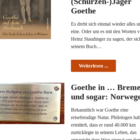
(Schürzen-)Jäger
Goethe
Es dreht sich einmal wieder alles 
eine. Oder um es mit den Worten 
Heinz Staudinger zu sagen, der sic
seinem Buch…
Weiterlesen ...
Goethe in … Brem
und sogar: Norweg
Bekanntlich war Goethe eine
reisefreudige Natur. Philologen ha
ermittelt, dass er rund 40.000 km
zurücklegte in seinem Leben, das
entspricht dem Weg einmal um d