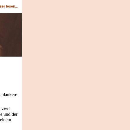
er lesen...
schlankere
d zwei
e und der
seinem