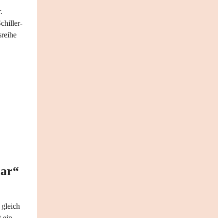
.
chiller-
sreihe
ar“
 gleich
 ein